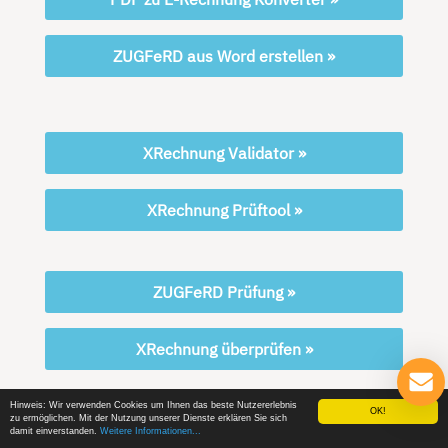
ZUGFeRD aus Word erstellen »
XRechnung Validator »
XRechnung Prüftool »
ZUGFeRD Prüfung »
XRechnung überprüfen »
Hinweis: Wir verwenden Cookies um Ihnen das beste Nutzererlebnis
OK!
zu ermöglichen. Mit der Nutzung unserer Dienste erklären Sie sich
ZUGFeRD Programm »
damit einverstanden.
Weitere Informationen...