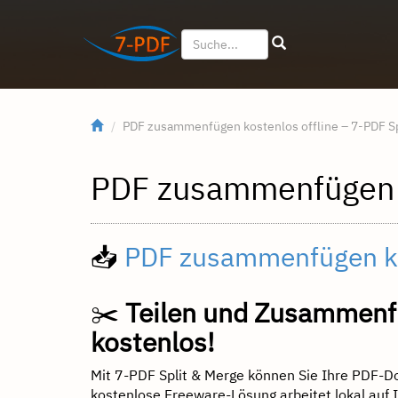
PDF zusammenfügen kostenlos offline – 7-PDF Sp
PDF zusammenfügen k
📥
PDF zusammenfügen kos
✂️
Teilen und Zusammenfü
kostenlos!
Mit 7-PDF Split & Merge können Sie Ihre PDF-D
kostenlose Freeware-Lösung arbeitet lokal auf