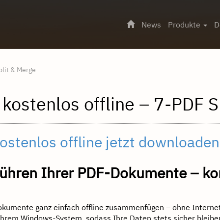
News
Produkte
D
lit & Merge
ostenlos offline – 7-PDF S
tenlos offline jetzt downloaden
hren Ihrer PDF-Dokumente – kom
okumente ganz einfach offline zusammenfügen – ohne Internet
 Ihrem Windows-System, sodass Ihre Daten stets sicher bleibe