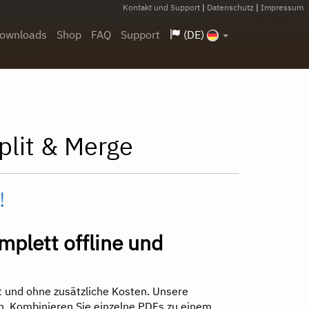
Kontakt und Support
|
Datenschutz
|
Impressum
ownloads
Shop
FAQ
Support
(DE)
plit & Merge
!
plett offline und
 und ohne zusätzliche Kosten. Unsere
n. Kombinieren Sie einzelne PDFs zu einem