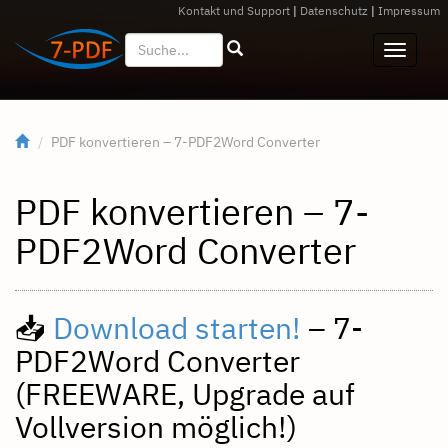
Kontakt und Support
|
Datenschutz
|
Impressum
PDF konvertieren – 7-PDF2Word Converter
PDF konvertieren – 7-
PDF2Word Converter
📥
Download starten!
– 7-
PDF2Word Converter
(FREEWARE, Upgrade auf
Vollversion möglich!)