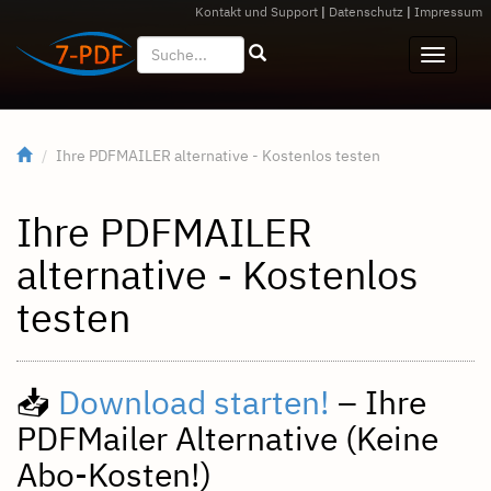
Kontakt und Support
|
Datenschutz
|
Impressum
Ihre PDFMAILER alternative - Kostenlos testen
Ihre PDFMAILER
alternative - Kostenlos
testen
📥
Download starten!
– Ihre
PDFMailer Alternative (Keine
Abo-Kosten!)