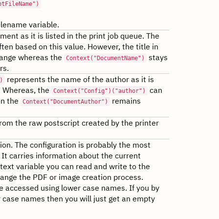
ptFileName")
filename variable.
ent as it is listed in the print job queue. The
often based on this value. However, the title in
change whereas the
stays
Context("DocumentName")
rs.
represents the name of the author as it is
)
e. Whereas, the
can
Context("Config")("author")
on the
remains
Context("DocumentAuthor")
from the raw postscript created by the printer
tion. The configuration is probably the most
 It carries information about the current
ntext variable you can read and write to the
hange the PDF or image creation process.
e accessed using lower case names. If you by
 case names then you will just get an empty