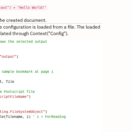
text") = "Hello World!"
the created document.
e configuration is loaded from a file. The loaded
lated through Context("Config").
ows the selected output
"output"
)
 sample bookmark at page 1
t, file
e Postscript file
criptFileName"
)
ting.FileSystemObject"
)
ile(filename, 1)
' 1 = ForReading