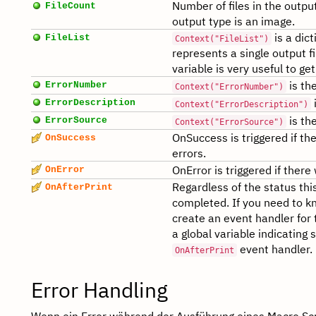
Number of files in the outpu
FileCount
output type is an image.
is a dict
FileList
Context("FileList")
represents a single output fi
variable is very useful to ge
is the
ErrorNumber
Context("ErrorNumber")
i
ErrorDescription
Context("ErrorDescription")
is the
ErrorSource
Context("ErrorSource")
OnSuccess is triggered if t
OnSuccess
errors.
OnError is triggered if ther
OnError
Regardless of the status thi
OnAfterPrint
completed. If you need to k
create an event handler for
a global variable indicating 
event handler.
OnAfterPrint
Error Handling