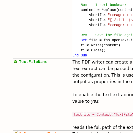
Rem -- Insert bookmark
content = Replace(content
vbcrlf &
"%%Page: 1 1
vbcrlf &
"[ /Title (S
vbcrlf &
"%%Page: 1 1
Rem -- Save the file agai
Set
file = fso.OpenTextF
file.Write(content)
file.Close()
End
Sub
The PDF writer can create a te
TextFileName
text extract can be parsed 
the configuration. This is us
output as properties in the r
To enable the text extracti
value to
yes
.
textfile = Context("TextFile
reads the full path of the ex