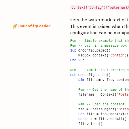
Context("Config")("watermark
sets the watermark text of 
This event is raised when th
OnConfigLoaded
configuration can be manipu
Rem -- Simple example that sh
Rem -- path in a message box
Sub
OnConfigLoaded()
MsgBox context(
"Config"
)(
End
Sub
Rem -- Example that creates a
Sub
OnConfigLoaded()
Dim
filename, fso, conten
Rem -- Get the name of th
filename = Context(
"Posts
Rem -- Load the content
fso = CreateObject(
"Scrip
Set
file = fso.OpenTextF
content = file.ReadAll()
file.Close()