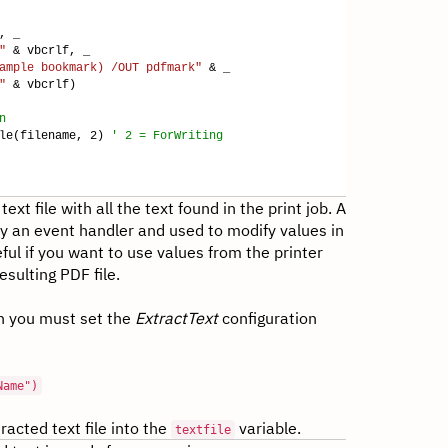
, _
"
& vbcrlf, _
ample bookmark) /OUT pdfmark"
& _
"
& vbcrlf)
n
ile(filename, 2)
' 2 = ForWriting
xt file with all the text found in the print job. A
by an event handler and used to modify values in
eful if you want to use values from the printer
esulting PDF file.
on you must set the
ExtractText
configuration
Name")
tracted text file into the
variable.
textfile