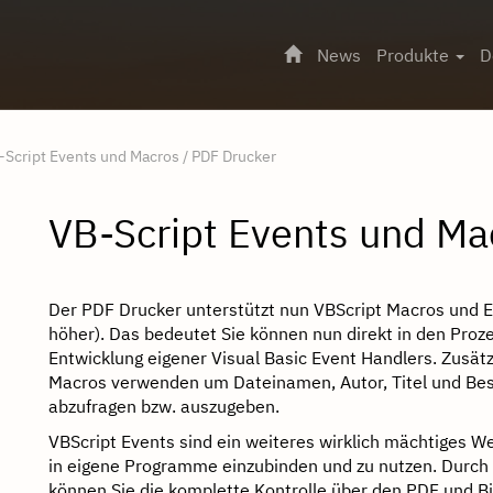
News
Produkte
D
-Script Events und Macros / PDF Drucker
VB-Script Events und Ma
Der PDF Drucker unterstützt nun VBScript Macros und Ev
höher). Das bedeutet Sie können nun direkt in den Proz
Entwicklung eigener Visual Basic Event Handlers. Zusätzl
Macros verwenden um Dateinamen, Autor, Titel und Be
abzufragen bzw. auszugeben.
VBScript Events sind ein weiteres wirklich mächtiges 
in eigene Programme einzubinden und zu nutzen. Durch 
können Sie die komplette Kontrolle über den PDF und Bi