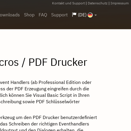
Kontakt und Support
|
Datenschutz
|
Impressum
ownloads
Shop
FAQ
Support
(DE)
cros / PDF Drucker
ent Handlers (ab Professional Edition oder
ess der PDF Erzeugung eingreifen durch die
ich können Sie Visual Basic Script in Ihren
schreibung sowie PDF Schlüsselwörter
Werkzeug um den PDF Drucker benutzerdefiniert
das Schreiben der richtigen Eventhandlers
ldoutput und den Dialogen erhalten, die