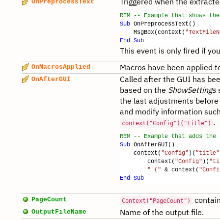
Triggered when the extracted
OnPreprocessText
REM -- Example that shows the
Sub
OnPreprocessText()
MsgBox(context(
"TextFileN
End
Sub
This event is only fired if y
Macros have been applied to
OnMacrosApplied
Called after the GUI has bee
OnAfterGUI
based on the
ShowSettings
s
the last adjustments before
and modify information such
.
context("Config")("title")
REM -- Example that adds the 
Sub
OnAfterGUI()
context(
"Config"
)(
"title"
context(
"Config"
)(
"ti
" ("
& context(
"Confi
End
Sub
contain
PageCount
Context("PageCount")
Name of the output file.
OutputFileName