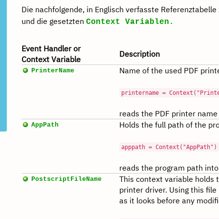
Die nachfolgende, in Englisch verfasste Referenztabelle 
und die gesetzten
Context Variablen.
Event Handler or
Description
Context Variable
Name of the used PDF printe
PrinterName
printername = Context("Print
reads the PDF printer name 
Holds the full path of the pr
AppPath
apppath = Context("AppPath")
reads the program path into
This context variable holds 
PostscriptFileName
printer driver. Using this fi
as it looks before any modif