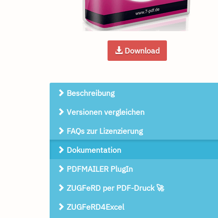
Download
Beschreibung
Versionen vergleichen
FAQs zur Lizenzierung
Dokumentation
PDFMAILER PlugIn
ZUGFeRD per PDF-Druck 🚀
ZUGFeRD4Excel