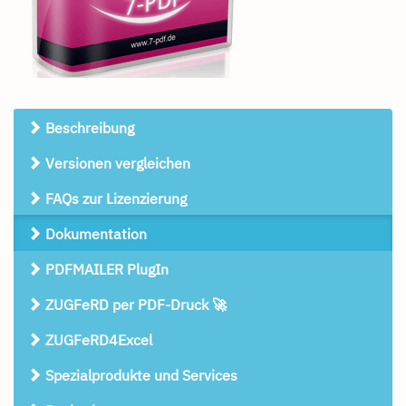
Beschreibung
Versionen vergleichen
FAQs zur Lizenzierung
Dokumentation
PDFMAILER PlugIn
ZUGFeRD per PDF-Druck 🚀
ZUGFeRD4Excel
Spezialprodukte und Services