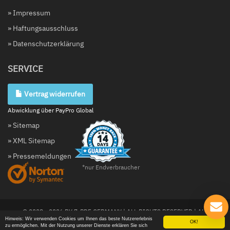
» Impressum
» Haftungsausschluss
» Datenschutzerklärung
SERVICE
Vertrag widerrufen
Abwicklung über PayPro Global
» Sitemap
» XML Sitemap
» Pressemeldungen
*nur Endverbraucher
© 2008 - 2026 BY 7-PDF GERMANY | ALL RIGHTS RESERVED | ALL
PUBLICATION DATAS WITHOUT ANY GUARANTEE, ERRORS AND CHANGES
Hinweis: Wir verwenden Cookies um Ihnen das beste Nutzererlebnis
OK!
zu ermöglichen. Mit der Nutzung unserer Dienste erklären Sie sich
ARE RESERVED | MADE WITH ♥ IN GERMANY