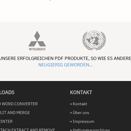
 UNSERE ERFOLGREICHEN PDF PRODUKTE, SO WIE ES ANDERE
NEUGIERIG GEWORDEN...
LOADS
KONTAKT
TO WORD CONVERTER
» Kontakt
PLIT AND MERGE
» Über uns
RINTER
» Impressum
ATTACH EXTRACT AND REMOVE
» Haftungsausschluss