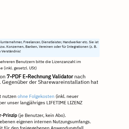
lunternehmer, Freelancer, Dienstleister, Handwerker etc. Sie ist
w. Konzernen, Banken, Vereinen oder für Integrationen (z. B.
 Verständnis!
mehreren Benutzern bitte die Lizenzanzahl im
 (inkl. gesetzl. USt)
von
7-PDF E-Rechnung Validator
nach
m. Gegenüber der Sharewareinstallation hat
ft nutzen
ohne Folgekosten
(inkl. neuer
ber unser langjähriges LIFETIME LIZENZ
-Prinzip
(je Benutzer, kein Abo).
ebenen eigenen internen Nutzungsumfangs.
t für den freigegebenen Anwendungsfall