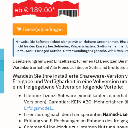
ab € 189.00*
Lizenz(en) anfragen
Hinweis: Die Software richtet sich primär an kleinere Unternehmen, Einze
nicht
für den Einsatz bei Behörden, Körperschaften, Großunternehmen bz
Portal, SaaS, Managed Service, Drittanwendungen) gedacht. Wir bitten um
Lizenzierungshinweis: Einzellizenz für einen (1) Benutzer. Bei 
Warenkorb erhöhen! Alle Preise auf dieser Seite sind Bruttopreise
Wandeln Sie Ihre installierte Shareware-Version 
Freigabe und Verfügbarkeit in eine Vollversion u
eine freigegebene Vollversion folgende Vorteile:
Lifetime-Lizenz: Software einmal kaufen, dauerha
Versionen). Garantiert KEIN ABO! Mehr erfahren ü
Erfolgsmodel...
Lizenzierung nach dem transparenten
Named-User
Prüfung von E-Rechnungen im Rahmen des freigeg
Command-Line-Modus zur internen Nutzung, sowei