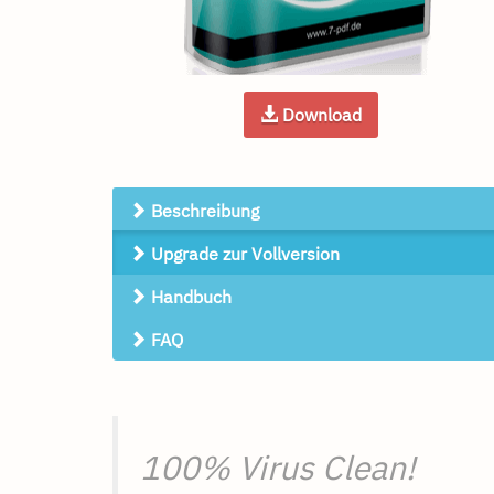
Download
Beschreibung
Upgrade zur Vollversion
Handbuch
FAQ
100% Virus Clean!